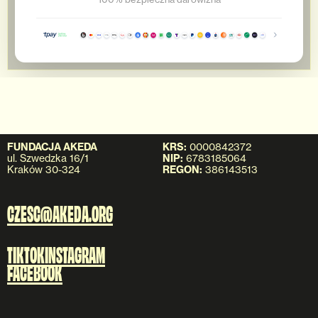
FUNDACJA AKEDA
KRS:
0000842372
ul. Szwedzka 16/1
NIP:
6783185064
Kraków 30-324
REGON:
386143513
CZESC@AKEDA.ORG
TIKTOK
INSTAGRAM
FACEBOOK