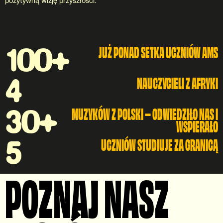
pozytywną wizję przyszłości.
100+
JUŻ PONAD SETKA UCZNIÓW AMS
4
NAUCZYCIELI Z AFRYKI
30+
MUZYKÓW Z POLSKI – ODWIEDZIŁO NAS I
WSPIERAŁO
5
UCZNIÓW STUDIUJE ZA GRANICĄ
POZNAJ NASZ