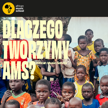
DLACZEGO
TWORZYMY
AMS?
African Music School