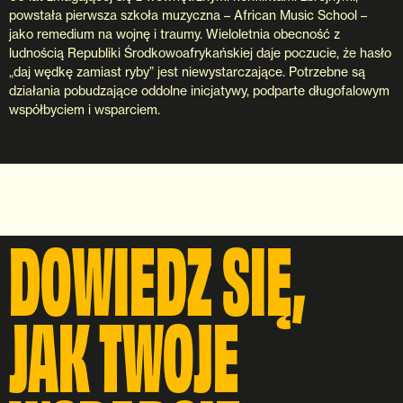
powstała pierwsza szkoła muzyczna – African Music School –
jako remedium na wojnę i traumy. Wieloletnia obecność z
ludnością Republiki Środkowoafrykańskiej daje poczucie, że hasło
„daj wędkę zamiast ryby” jest niewystarczające. Potrzebne są
działania pobudzające oddolne inicjatywy, podparte długofalowym
współbyciem i wsparciem.
DOWIEDZ SIĘ,
JAK TWOJE