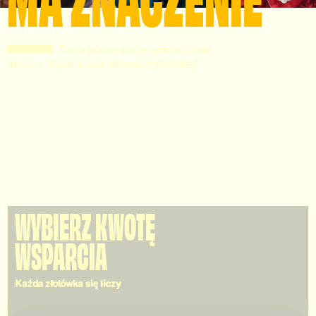
Twoja pomoc może zmienić życie
dzieci w Republice Środkowoafrykańskiej!
WYBIERZ KWOTĘ
WSPARCIA
Każda złotówka się liczy