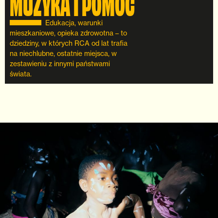
MUZYKA I POMOC
Edukacja, warunki
mieszkaniowe, opieka zdrowotna – to
dziedziny, w których RCA od lat trafia
na niechlubne, ostatnie miejsca, w
zestawieniu z innymi państwami
świata.