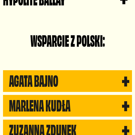
NAUCZYCIELKA FORTEPIANU, UMUZYKALNIENIE DLA
NAJMŁODSZYCH
NAUCZYCIEL PERKUSJI
WSPARCIE Z POLSKI:
AGATA BAJNO
MARLENA KUDŁA
Przewodnicząca Rady Fundacji
ZUZANNA ZDUNEK
Rada Fundacji