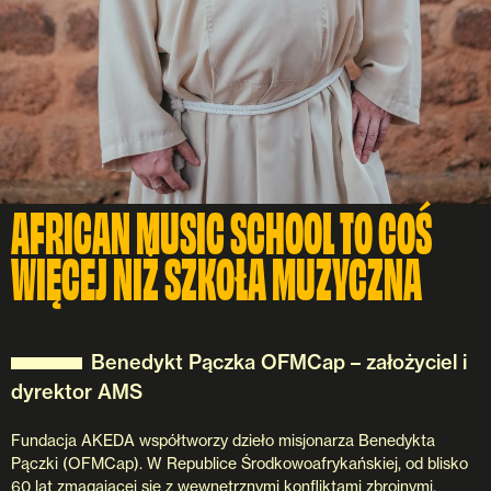
AFRICAN MUSIC SCHOOL TO COŚ
WIĘCEJ NIŻ SZKOŁA MUZYCZNA
Benedykt Pączka OFMCap – założyciel i
dyrektor AMS
Fundacja AKEDA współtworzy dzieło misjonarza Benedykta
Pączki (OFMCap). W Republice Środkowoafrykańskiej, od blisko
60 lat zmagającej się z wewnętrznymi konfliktami zbrojnymi,