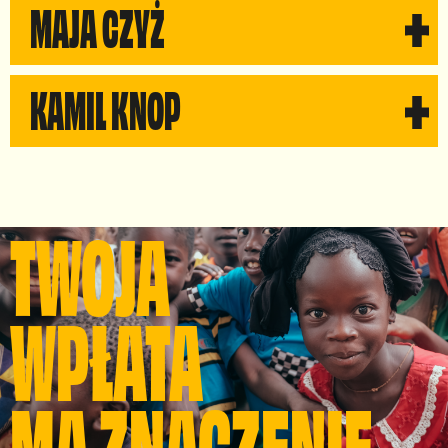
MAJA CZYŻ
Social media
KAMIL KNOP
Wsparcie
Wsparcie
TWOJA
WPŁATA
MA ZNACZENIE