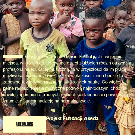
Główną ideą African Music School jest stworzenie
miejsca, w którym utalentowane dzieci z ubogich rodzin otrzymają
profesjonalną edukację muzyczną, ta w przyszłości da im pracę i
możliwość utrzymania rodziny. Dla większości z nich będzie to
zapewne też jedyna szansa na jakąkolwiek naukę. Co więcej,
pełne radości zajęcia muzyczne pozwolą najmłodszym, choć na
chwilę zapomnieć o trudnych realiach codzienności i powojennej
traumie, dając im nadzieję na normalne życie.
Projekt Fundacji Akeda
AKEDA.ORG